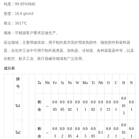
纯度：99.95%纯钽
密度：16.6 g/cm3
熔点：3017℃
规格：可根据客户要求定做生产。
应运领域：主要用做添加，用于制作真空高炉用发热部件、隔热部件和装料器
皿，在化学工业中可用于制作蒸煮器、加热器、冷却器、各种器皿器件等，以及
在航空、航天工业、医疗器械等领域有广泛应用。
成分表
牌
Ta
Nb
Fe
Si
Ni
W
Mo
Ti
Nb
O
C
H
N
号
0.0
剩
0.0
0.0
0.0
0.0
0.0
0.0
0.0
0.0
0.0
0.0
Ta1
--
01
余
05
05
02
1
1
02
3
15
1
1
5
0.0
剩
0.0
0.0
0.0
0.0
0.0
0.0
0.0
0.0
0.0
Ta2
--
0.1
01
余
3
2
05
4
3
05
2
1
1