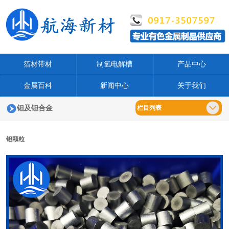
箔材带材
制氢电解槽
产品中心
金属百科
新闻中心
关于我们
钽及钽合金
栏目列表
钽颗粒