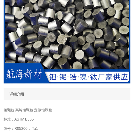
详细介绍
钽颗粒
高纯钽颗粒
定做钽颗粒
标准：ASTM B365
牌号：R05200， Ta1