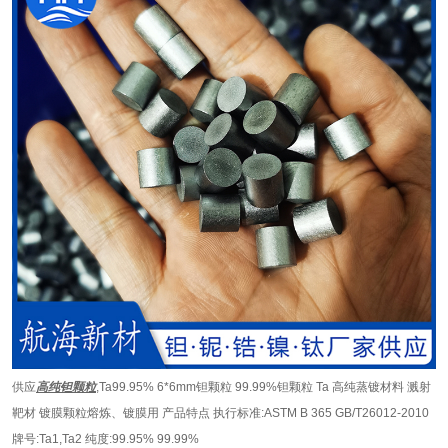
供应
高纯钽颗粒
,Ta99.95% 6*6mm钽颗粒 99.99%钽颗粒 Ta 高纯蒸镀材料 溅射
靶材 镀膜颗粒熔炼、镀膜用 产品特点 执行标准:ASTM B 365 GB/T26012-2010
牌号:Ta1,Ta2 纯度:99.95% 99.99%