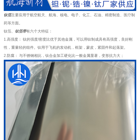
钛箔
主要应用于航空航天、航海、核电、电子、化工、石油、精密制造、医疗制
药等方面。
钛箔、
钛箔带
有六个大特征：
1.高强度： 钛的强度/密度比优于其他金属，可以用钛制成具有高强度，良好刚
性，重量轻的组件。钛用于飞机的发动机，框架，蒙皮，紧固件和起落架。
2.防腐： 与不锈钢相比，钛合金加工硬化比一般金属显著，变形抗力大；